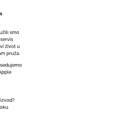
a
užili smo
 servis
i život u
vam pruža.
Posedujemo
 Apple
oizvod?
roku.