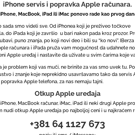
iPhone servis i popravka Apple računara.
iPhone, MacBook, iPad ili iMac ponovo rade kao prvog dan
o sada smo videli sve. Od iPhonea koji je preživeo točkove
, do iPada koji je završio u bari nakon pada kroz prozor. Pr
ubavi, puno znanja, po koji novi deo i bili su “ko novi”. IBerza
pple računara i iPada pruža vam mogućnost da udahnete nov
eni Apple uređaj i nastavite da uživate u svim čarima koje 
a je problem koji vas muči, ne brinite za vas smo uvek tu. 
kustvo i znanje koje neprekidno usavršavamo tako da servis
 popravka Apple telefona, za nas nemaju tajni.
Otkup Apple uređaja
iPhone, MacBook računar, iMac, iPad ili neki drugi Apple pr
m nudi otkup Apple uređaja po najboljoj ceni i u najkraćem 
+381 64 1127 673