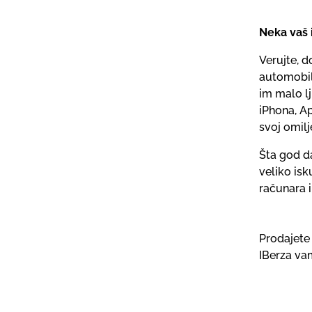
Neka vaš 
Verujte, d
automobila
im malo lj
iPhona, A
svoj omilj
Šta god d
veliko is
računara i
Prodajete 
IBerza va